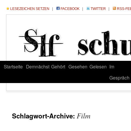
LESEZEICHEN SETZEN
|
FACEBOOK
|
TWITTER
|
RSS-FE
Startseite
Demnächst
Gehört
Gesehen
Gelesen
Im
Gespräch
Film
Schlagwort-Archive: