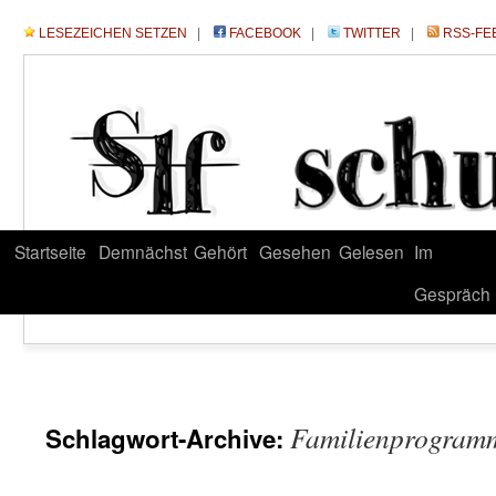
LESEZEICHEN SETZEN
|
FACEBOOK
|
TWITTER
|
RSS-FE
Startseite
Demnächst
Gehört
Gesehen
Gelesen
Im
Gespräch
Familienprogram
Schlagwort-Archive: