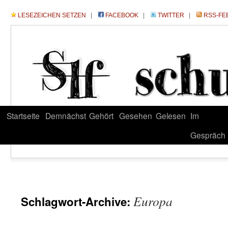
LESEZEICHEN SETZEN
|
FACEBOOK
|
TWITTER
|
RSS-FE
Startseite
Demnächst
Gehört
Gesehen
Gelesen
Im
Gespräch
Europa
Schlagwort-Archive: