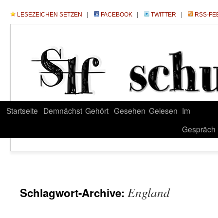
LESEZEICHEN SETZEN
|
FACEBOOK
|
TWITTER
|
RSS-FE
Startseite
Demnächst
Gehört
Gesehen
Gelesen
Im
Gespräch
England
Schlagwort-Archive: