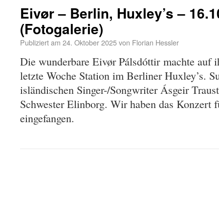
Eivør – Berlin, Huxley’s – 16.
(Fotogalerie)
Publiziert am
24. Oktober 2025
von
Florian Hessler
Die wunderbare Eivør Pálsdóttir machte auf 
letzte Woche Station im Berliner Huxley’s. 
isländischen Singer-/Songwriter Ásgeir Traust
Schwester Elinborg. Wir haben das Konzert 
eingefangen.