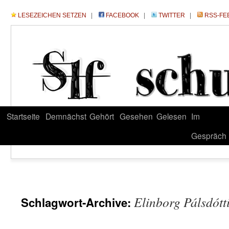
LESEZEICHEN SETZEN
|
FACEBOOK
|
TWITTER
|
RSS-FE
Startseite
Demnächst
Gehört
Gesehen
Gelesen
Im
Gespräch
Elinborg Pálsdótt
Schlagwort-Archive: