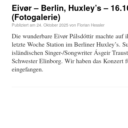
Eivør – Berlin, Huxley’s – 16.
(Fotogalerie)
Publiziert am
24. Oktober 2025
von
Florian Hessler
Die wunderbare Eivør Pálsdóttir machte auf 
letzte Woche Station im Berliner Huxley’s. 
isländischen Singer-/Songwriter Ásgeir Traust
Schwester Elinborg. Wir haben das Konzert 
eingefangen.