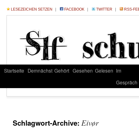
LESEZEICHEN SETZEN
|
FACEBOOK
|
TWITTER
|
RSS-FE
Startseite
Demnächst
Gehört
Gesehen
Gelesen
Im
Gespräch
Eivør
Schlagwort-Archive: