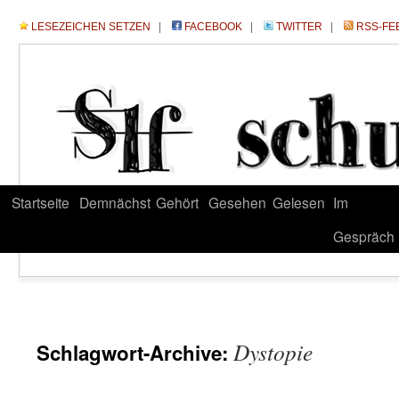
LESEZEICHEN SETZEN
|
FACEBOOK
|
TWITTER
|
RSS-FE
Startseite
Demnächst
Gehört
Gesehen
Gelesen
Im
Gespräch
Dystopie
Schlagwort-Archive: