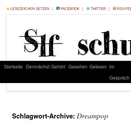
LESEZEICHEN SETZEN
|
FACEBOOK
|
TWITTER
|
RSS-FE
Startseite
Demnächst
Gehört
Gesehen
Gelesen
Im
Gespräch
Dreampop
Schlagwort-Archive: