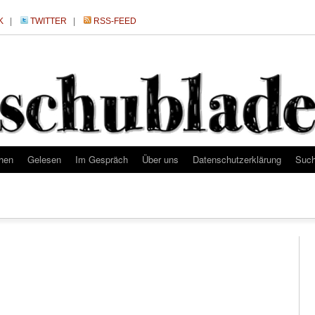
K
|
TWITTER
|
RSS-FEED
hen
Gelesen
Im Gespräch
Über uns
Datenschutzerklärung
Suc