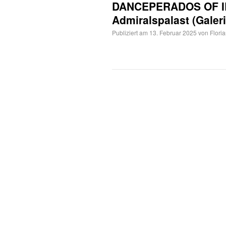
DANCEPERADOS OF IRE
Admiralspalast (Galeri
Publiziert am
13. Februar 2025
von
Flori