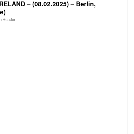
LAND – (08.02.2025) – Berlin,
e)
an Hessler