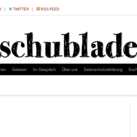
K
|
TWITTER
|
RSS-FEED
hen
Gelesen
Im Gespräch
Über uns
Datenschutzerklärung
Suc