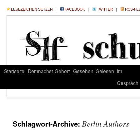
LESEZEICHEN SETZEN
|
FACEBOOK
|
TWITTER
|
RSS-FE
Startseite
Demnächst
Gehört
Gesehen
Gelesen
Im
Gespräch
Berlin Authors
Schlagwort-Archive: