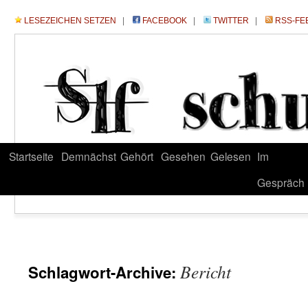
LESEZEICHEN SETZEN
|
FACEBOOK
|
TWITTER
|
RSS-FE
Startseite
Demnächst
Gehört
Gesehen
Gelesen
Im
Gespräch
Bericht
Schlagwort-Archive: