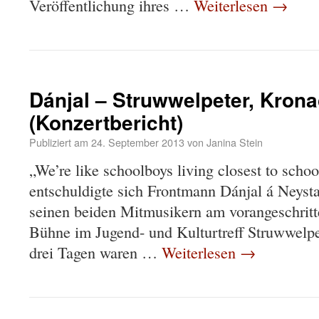
Veröffentlichung ihres …
Weiterlesen
→
Dánjal – Struwwelpeter, Kron
(Konzertbericht)
Publiziert am
24. September 2013
von
Janina Stein
„We’re like schoolboys living closest to scho
entschuldigte sich Frontmann Dánjal á Neyst
seinen beiden Mitmusikern am vorangeschrit
Bühne im Jugend- und Kulturtreff Struwwelpete
drei Tagen waren …
Weiterlesen
→