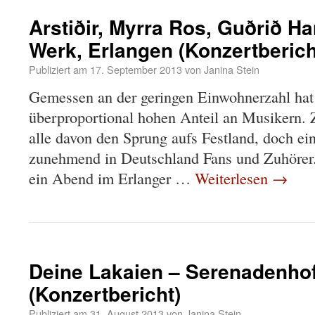
Arstiðir, Myrra Ros, Guðrið Ha
Werk, Erlangen (Konzertberich
Publiziert am
17. September 2013
von
Janina Stein
Gemessen an der geringen Einwohnerzahl hat 
überproportional hohen Anteil an Musikern. Z
alle davon den Sprung aufs Festland, doch ei
zunehmend in Deutschland Fans und Zuhörer
ein Abend im Erlanger …
Weiterlesen
→
Deine Lakaien – Serenadenho
(Konzertbericht)
Publiziert am
31. August 2013
von
Janina Stein