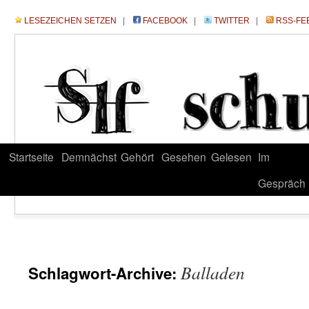
LESEZEICHEN SETZEN
|
FACEBOOK
|
TWITTER
|
RSS-FE
Startseite
Demnächst
Gehört
Gesehen
Gelesen
Im
Gespräch
Balladen
Schlagwort-Archive: