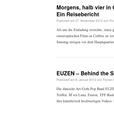
Morgens, halb vier in
Ein Reisebericht
Publiziert am
27. November 2012
von
Flo
Als uns die Einladung erreichte, ein
osteuropäischen Films in Cottbus zu ver
Samstag morgen vor dem Hauptquartie
EUZEN – Behind the S
Publiziert am
9. Januar 2012
von
Florian
Die dänische Art-Goth-Pop Band EUZEN,
Treffen, M’era Luna, Fusion, TFF-Rudol
ihre künstlerisch hochwertigen Videos