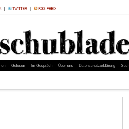
K
|
TWITTER
|
RSS-FEED
hen
Gelesen
Im Gespräch
Über uns
Datenschutzerklärung
Suc