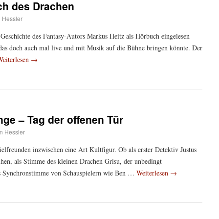
uch des Drachen
n Hessler
Geschichte des Fantasy-Autors Markus Heitz als Hörbuch eingelesen
das doch auch mal live und mit Musik auf die Bühne bringen könnte. Der
Weiterlesen
→
ge – Tag der offenen Tür
an Hessler
ielfreunden inzwischen eine Art Kultfigur. Ob als erster Detektiv Justus
chen, als Stimme des kleinen Drachen Grisu, der unbedingt
ls Synchronstimme von Schauspielern wie Ben …
Weiterlesen
→