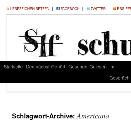
LESEZEICHEN SETZEN
|
FACEBOOK
|
TWITTER
|
RSS-FE
Startseite
Demnächst
Gehört
Gesehen
Gelesen
Im
Gespräch
Americana
Schlagwort-Archive: