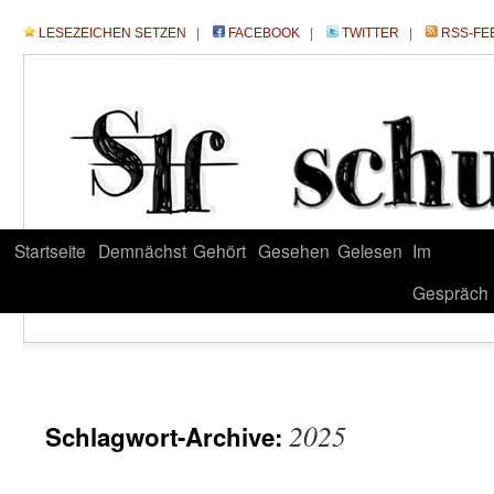
LESEZEICHEN SETZEN
|
FACEBOOK
|
TWITTER
|
RSS-FE
Startseite
Demnächst
Gehört
Gesehen
Gelesen
Im
Gespräch
2025
Schlagwort-Archive: