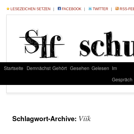
LESEZEICHEN SETZEN
|
FACEBOOK
|
TWITTER
|
RSS-FE
Startseite
Demnächst
Gehört
Gesehen
Gelesen
Im
Gespräch
Víík
Schlagwort-Archive: