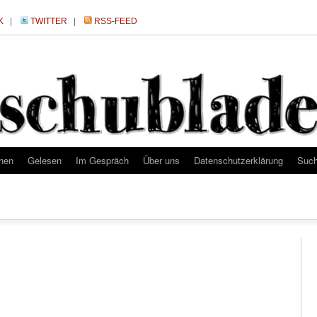
K
|
TWITTER
|
RSS-FEED
hen
Gelesen
Im Gespräch
Über uns
Datenschutzerklärung
Suc