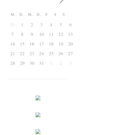
M
D
M
D
F
S
S
31
1
2
3
4
5
6
7
8
9
10
11
12
13
14
15
16
17
18
19
20
21
22
23
24
25
26
27
28
29
30
31
1
2
3