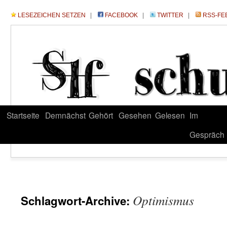
LESEZEICHEN SETZEN
|
FACEBOOK
|
TWITTER
|
RSS-FE
Startseite
Demnächst
Gehört
Gesehen
Gelesen
Im
Gespräch
Optimismus
Schlagwort-Archive: