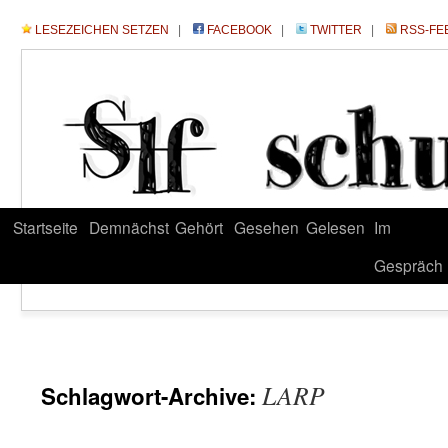
LESEZEICHEN SETZEN
|
FACEBOOK
|
TWITTER
|
RSS-FE
Startseite
Demnächst
Gehört
Gesehen
Gelesen
Im
Gespräch
LARP
Schlagwort-Archive: