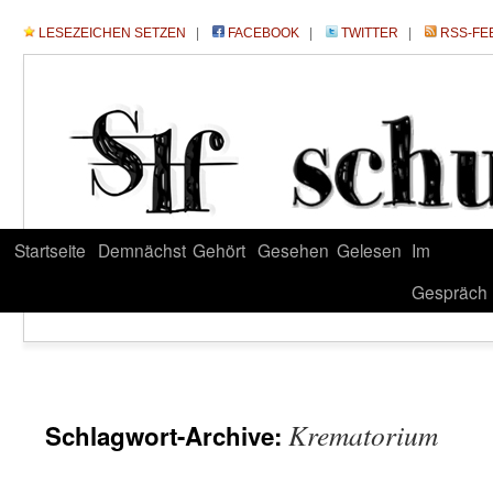
LESEZEICHEN SETZEN
|
FACEBOOK
|
TWITTER
|
RSS-FE
Startseite
Demnächst
Gehört
Gesehen
Gelesen
Im
Gespräch
Krematorium
Schlagwort-Archive: