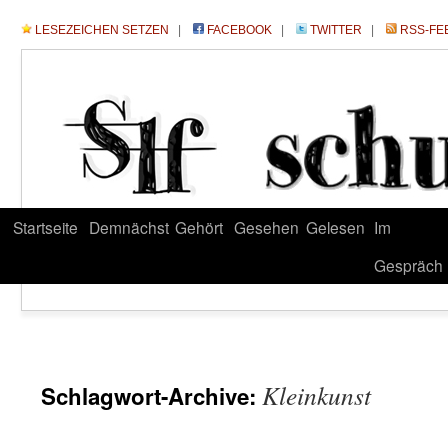
LESEZEICHEN SETZEN
|
FACEBOOK
|
TWITTER
|
RSS-FE
Startseite
Demnächst
Gehört
Gesehen
Gelesen
Im
Gespräch
Kleinkunst
Schlagwort-Archive: