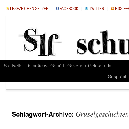
LESEZEICHEN SETZEN
|
FACEBOOK
|
TWITTER
|
RSS-FE
Startseite
Demnächst
Gehört
Gesehen
Gelesen
Im
Gespräch
Gruselgeschichten
Schlagwort-Archive: