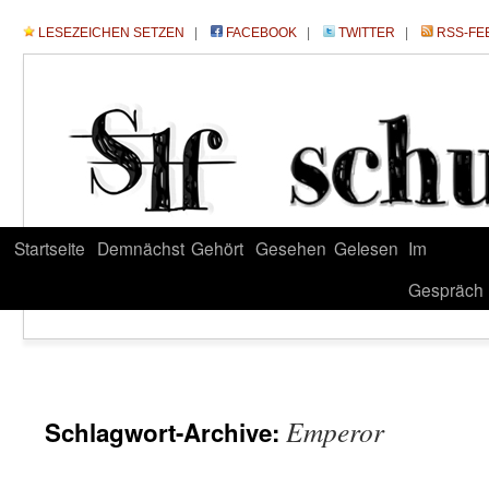
LESEZEICHEN SETZEN
|
FACEBOOK
|
TWITTER
|
RSS-FE
Startseite
Demnächst
Gehört
Gesehen
Gelesen
Im
Gespräch
Emperor
Schlagwort-Archive: