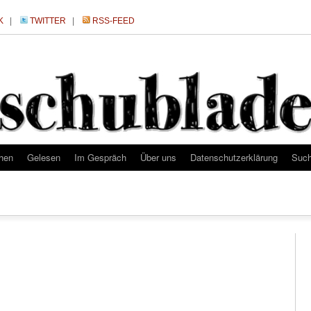
K
|
TWITTER
|
RSS-FEED
hen
Gelesen
Im Gespräch
Über uns
Datenschutzerklärung
Suc