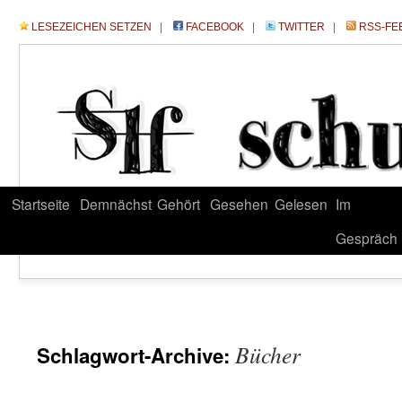
LESEZEICHEN SETZEN
|
FACEBOOK
|
TWITTER
|
RSS-FE
Startseite
Demnächst
Gehört
Gesehen
Gelesen
Im
Gespräch
Bücher
Schlagwort-Archive: