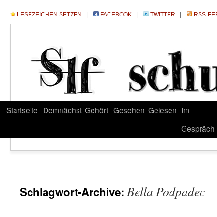
LESEZEICHEN SETZEN
|
FACEBOOK
|
TWITTER
|
RSS-FE
Startseite
Demnächst
Gehört
Gesehen
Gelesen
Im
Gespräch
Bella Podpadec
Schlagwort-Archive: