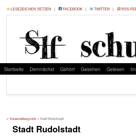
LESEZEICHEN SETZEN
|
FACEBOOK
|
TWITTER
|
RSS-FE
Startseite
Demnächst
Gehört
Gesehen
Gelesen
Im
>
Veranstaltungsorte
>
Stadt Rudolstadt
Stadt Rudolstadt