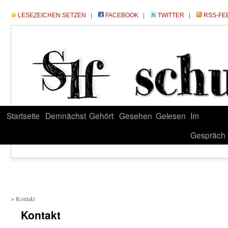
LESEZEICHEN SETZEN
|
FACEBOOK
|
TWITTER
|
RSS-FE
Startseite
Demnächst
Gehört
Gesehen
Gelesen
Im
Gespräch
> Kontakt
Kontakt