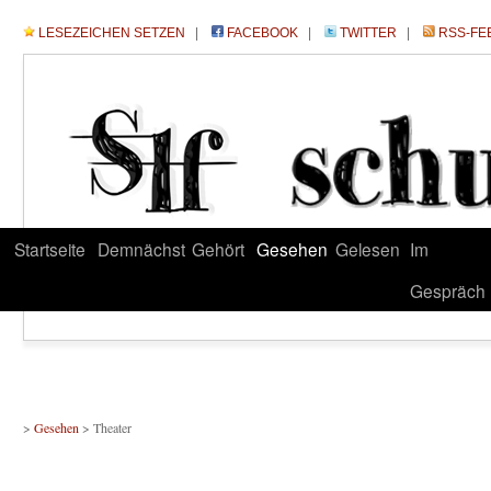
LESEZEICHEN SETZEN
|
FACEBOOK
|
TWITTER
|
RSS-FE
Startseite
Demnächst
Gehört
Gesehen
Gelesen
Im
Gespräch
>
Gesehen
> Theater