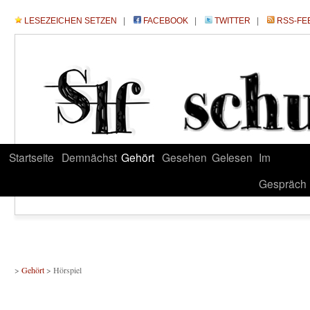
LESEZEICHEN SETZEN
|
FACEBOOK
|
TWITTER
|
RSS-FE
Startseite
Demnächst
Gehört
Gesehen
Gelesen
Im
Gespräch
>
Gehört
> Hörspiel