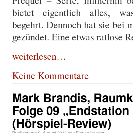
Prequel – Serie, immerhin be
bietet eigentlich alles, w
begehrt. Dennoch hat sie bei mi
gezündet. Eine etwas ratlose
weiterlesen…
Keine Kommentare
Mark Brandis, Raumk
Folge 09 „Endstation 
(Hörspiel-Review)
Publiziert am
6. August 2016
von
Florian Hessler