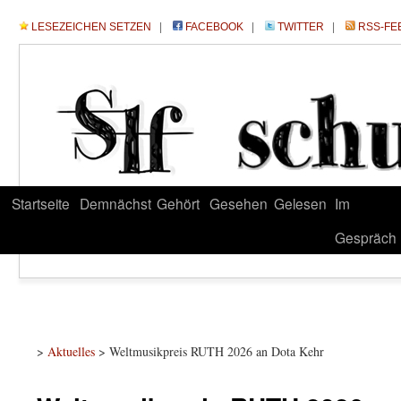
LESEZEICHEN SETZEN
|
FACEBOOK
|
TWITTER
|
RSS-FE
Startseite
Demnächst
Gehört
Gesehen
Gelesen
Im
Gespräch
>
Aktuelles
> Weltmusikpreis RUTH 2026 an Dota Kehr