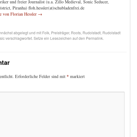
iker und freier Journalist (u.a. Zillo Medieval, Sonic Seducer,
trict, Piranha) floh.hessler(at)schubladenfrei.de
ge von Florian Hessler
→
nächst
abgelegt und mit
Folk
,
Preisträger
,
Roots
,
Rudolstadt
,
Rudolstadt
sic
verschlagwortet. Setze ein Lesezeichen auf den
Permalink
.
tar
*
ntlicht.
Erforderliche Felder sind mit
markiert