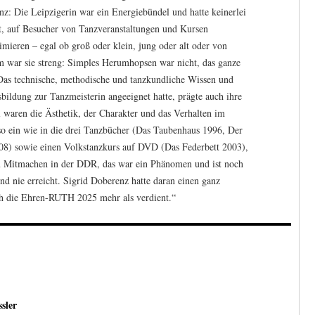
enz: Die Leipzigerin war ein Energiebündel und hatte keinerlei
t, auf Besucher von Tanzveranstaltungen und Kursen
mieren – egal ob groß oder klein, jung oder alt oder von
m war sie streng: Simples Herumhopsen war nicht, das ganze
Das technische, methodische und tanzkundliche Wissen und
sbildung zur Tanzmeisterin angeeignet hatte, prägte auch ihre
l waren die Ästhetik, der Charakter und das Verhalten im
so ein wie in die drei Tanzbücher (Das Taubenhaus 1996, Der
8) sowie einen Volkstanzkurs auf DVD (Das Federbett 2003),
zum Mitmachen in der DDR, das war ein Phänomen und ist noch
und nie erreicht. Sigrid Doberenz hatte daran einen ganz
ich die Ehren-RUTH 2025 mehr als verdient.“
sler