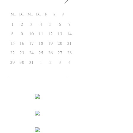
M
D
M
D
F
S
S
1
2
3
4
5
6
7
8
9
10
11
12
13
14
15
16
17
18
19
20
21
22
23
24
25
26
27
28
29
30
31
1
2
3
4