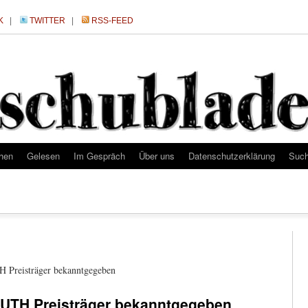
K
|
TWITTER
|
RSS-FEED
hen
Gelesen
Im Gespräch
Über uns
Datenschutzerklärung
Suc
H Preisträger bekanntgegeben
 RUTH Preisträger bekanntgegeben