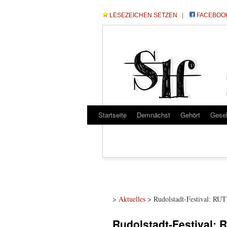
LESEZEICHEN SETZEN
|
FACEBOO
Startseite
Demnächst
Gehört
Gese
>
Aktuelles
> Rudolstadt-Festival: RUT
Rudolstadt-Festival: