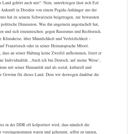
 Land gehört auch mir!‘ Nein, unterkriegen lässt sich Ezé
er Ankunft in Dresden von einem Pegida-Anhänger aus der
nis hat zu seinem Schwarzsein beigetragen, zur bewussten
politische Dimension. Was ihn ungemein angestachelt hat,
fen und sich einzumischen: gegen Rassismus und Rechtsruck.
e Klimakrise, über Männlichkeit und Verletzlichkeit –
auf Französisch oder in seiner Heimatsprache Mòoré.
, dass an seiner Haltung keine Zweifel aufkommen, feiert er
ne Individualität. ‚Auch ich bin Deutsch, auf meine Weise‘,
 denn mit seiner Humanität und als sozial, kulturell und
oßer Gewinn für dieses Land. Dem wir deswegen dankbar die
s in der DDR oft kolportiert wird, dass nämlich die
r voreingenommen waren und gehemmt, selbst zu tanzen,