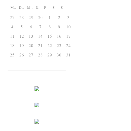
M
D
M
D
F
S
S
27
28
29
30
1
2
3
4
5
6
7
8
9
10
11
12
13
14
15
16
17
18
19
20
21
22
23
24
25
26
27
28
29
30
31