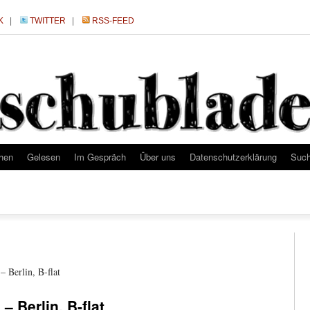
K
|
TWITTER
|
RSS-FEED
hen
Gelesen
Im Gespräch
Über uns
Datenschutzerklärung
Suc
Berlin, B-flat
 Berlin, B-flat