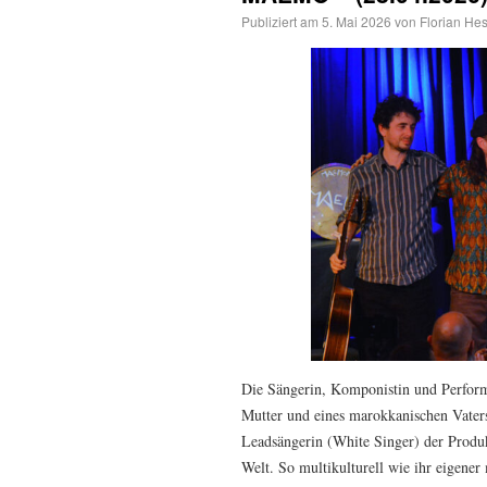
Publiziert am
5. Mai 2026
von
Florian Hes
Die Sängerin, Komponistin und Perform
Mutter und eines marokkanischen Vaters 
Leadsängerin (White Singer) der Produk
Welt. So multikulturell wie ihr eigener