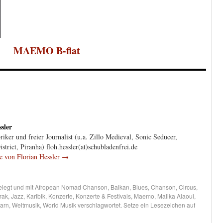
MAEMO
B-flat
sler
iker und freier Journalist (u.a. Zillo Medieval, Sonic Seducer,
trict, Piranha) floh.hessler(at)schubladenfrei.de
ge von Florian Hessler
→
legt und mit
Afropean Nomad Chanson
,
Balkan
,
Blues
,
Chanson
,
Circus
,
Irak
,
Jazz
,
Karibik
,
Konzerte
,
Konzerte & Festivals
,
Maemo
,
Malika Alaoui
,
arn
,
Weltmusik
,
World Musik
verschlagwortet. Setze ein Lesezeichen auf