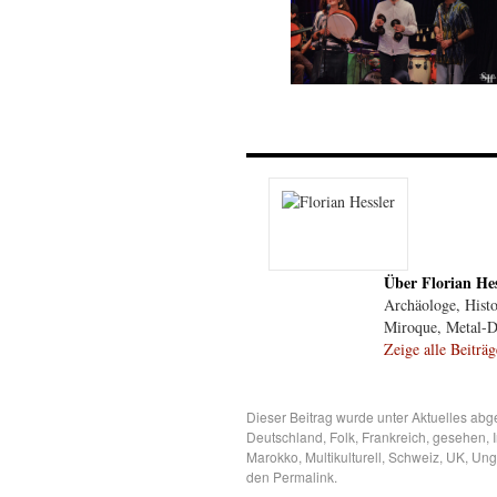
Über Florian Hes
Archäologe, Histor
Miroque, Metal-Dis
Zeige alle Beiträ
Dieser Beitrag wurde unter
Aktuelles
abge
Deutschland
,
Folk
,
Frankreich
,
gesehen
,
Marokko
,
Multikulturell
,
Schweiz
,
UK
,
Ung
den
Permalink
.