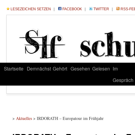
LESEZEICHEN SETZEN
|
FACEBOOK
|
TWITTER
|
RSS-FE
Startseite
Demnächst
Gehört
Gesehen
Gelesen
Im
Gespräch
>
Aktuelles
> IRDORATH – Europatour im Frühjahr