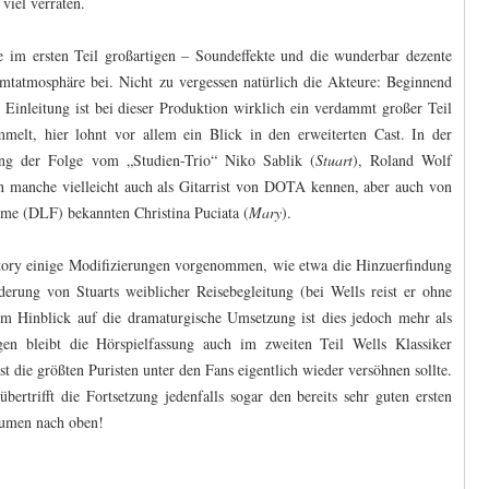
viel verraten.
e im ersten Teil großartigen – Soundeffekte und die wunderbar dezente
tatmosphäre bei. Nicht zu vergessen natürlich die Akteure: Beginnend
Einleitung ist bei dieser Produktion wirklich ein verdammt großer Teil
melt, hier lohnt vor allem ein Blick in den erweiterten Cast. In der
ng der Folge vom „Studien-Trio“ Niko Sablik (
Stuart
), Roland Wolf
en manche vielleicht auch als Gitarrist von DOTA kennen, aber auch von
mme (DLF) bekannten Christina Puciata (
Mary
).
tory einige Modifizierungen vorgenommen, wie etwa die Hinzuerfindung
rung von Stuarts weiblicher Reisebegleitung (bei Wells reist er ohne
m Hinblick auf die dramaturgische Umsetzung ist dies jedoch mehr als
ngen bleibt die Hörspielfassung auch im zweiten Teil Wells Klassiker
st die größten Puristen unter den Fans eigentlich wieder versöhnen sollte.
rtrifft die Fortsetzung jedenfalls sogar den bereits sehr guten ersten
aumen nach oben!