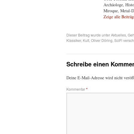
Archäologe, Histor
Miroque, Metal-Dis
Zeige alle Beiträ
Dieser Beitrag wurde unter
Aktuelles
,
Geh
Klassiker
,
Kult
,
Oliver Döring
,
SciFi
versch
Schreibe einen Kommen
Deine E-Mail-Adresse wird nicht veröffe
Kommentar
*