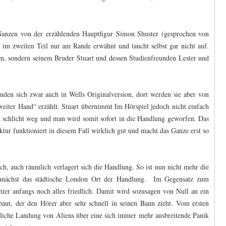
nzen von der erzählenden Hauptfigur Simon Shuster (gesprochen von
 im zweiten Teil nur am Rande erwähnt und taucht selbst gar nicht auf.
hm, sondern seinem Bruder Stuart und dessen Studienfreunden Lester und
nden sich zwar auch in Wells Originalversion, dort werden sie aber von
eiter Hand“ erzählt. Stuart übernimmt Im Hörspiel jedoch nicht einfach
llt schlicht weg und man wird somit sofort in die Handlung geworfen. Das
ktur funktioniert in diesem Fall wirklich gut und macht das Ganze erst so
ich, auch räumlich verlagert sich die Handlung. So ist nun nicht mehr die
 zunächst das städtische London Ort der Handlung. Im Gegensatz zum
hier anfangs noch alles friedlich. Damit wird sozusagen von Null an ein
ut, der den Hörer aber sehr schnell in seinen Bann zieht. Vom ersten
liche Landung von Aliens über eine sich immer mehr ausbreitende Panik