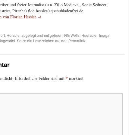
iker und freier Journalist (u.a. Zillo Medieval, Sonic Seducer,
trict, Piranha) floh.hessler(at)schubladenfrei.de
ge von Florian Hessler
→
ört
,
Hörspiel
abgelegt und mit
gehoert
,
HG Wells
,
Hoerspiel
,
Imaga
,
lagwortet. Setze ein Lesezeichen auf den
Permalink
.
tar
*
ntlicht.
Erforderliche Felder sind mit
markiert