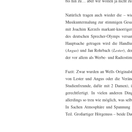
bis hin zu… aber wir wollen ja nicht zu 
Natürlich tragen auch wieder die – wi
Musikuntermalung zur stimmigen Gesam
mit Joachim Kerzels markant-knorriger 
des deutschen Sprecher-Olymps versam
Hauptsache getragen wird die Handlu
(
Angus
) und Jan Rohrbach (
Lester
), d
der vor allem als Werbe- und Radiosti
Fazit: Zwar wurden an Wells Originals
von Lester und Angus oder die Verände
Studienfreunde, dafür mit 2 Damen), i
gerechtfertigt. In vielen anderen Di
allerdings so treu wie möglich, was selb
In Sachen Atmosphäre und Spannung übe
Teil. Großartiger Hörgenuss – beide D