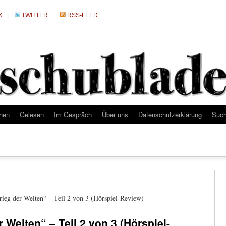
K
|
TWITTER
|
RSS-FEED
hen
Gelesen
Im Gespräch
Über uns
Datenschutzerklärung
Suc
ieg der Welten“ – Teil 2 von 3 (Hörspiel-Review)
r Welten“ – Teil 2 von 3 (Hörspiel-