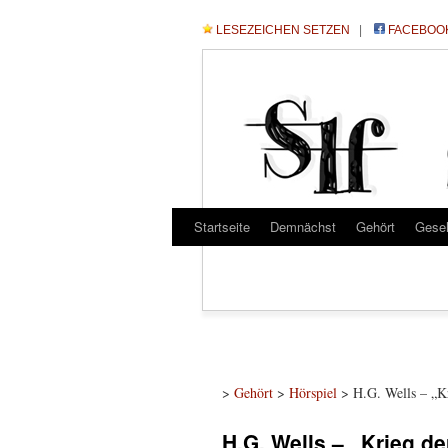
LESEZEICHEN SETZEN
|
FACEBOO
Startseite
Demnächst
Gehört
Gese
>
Gehört
>
Hörspiel
> H.G. Wells – „Kr
H.G. Wells – „Krieg de