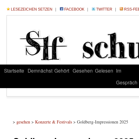
LESEZEICHEN SETZEN
|
FACEBOOK
|
TWITTER
|
RSS-FE
Startseite
Demnächst
Gehört
Gesehen
Gelesen
Im
Gespräch
>
gesehen
>
Konzerte & Festivals
> Goldberg-Impressionen 2025