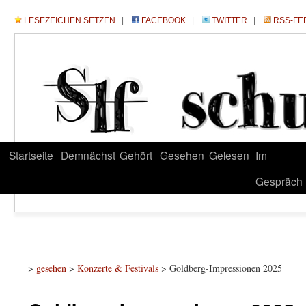
LESEZEICHEN SETZEN
|
FACEBOOK
|
TWITTER
|
RSS-FE
Startseite
Demnächst
Gehört
Gesehen
Gelesen
Im
Gespräch
>
gesehen
>
Konzerte & Festivals
> Goldberg-Impressionen 2025