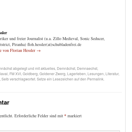
sler
iker und freier Journalist (u.a. Zillo Medieval, Sonic Seducer,
trict, Piranha) floh.hessler(at)schubladenfrei.de
ge von Florian Hessler
→
nächst
abgelegt und mit
aktuelles
,
Demnächst
,
Demnaechst
,
iaval
,
FM XVI
,
Goldberg
,
Goldener Zwerg
,
Lagerleben
,
Lesungen
,
Literatur
,
,
Selb
verschlagwortet. Setze ein Lesezeichen auf den
Permalink
.
tar
*
ntlicht.
Erforderliche Felder sind mit
markiert