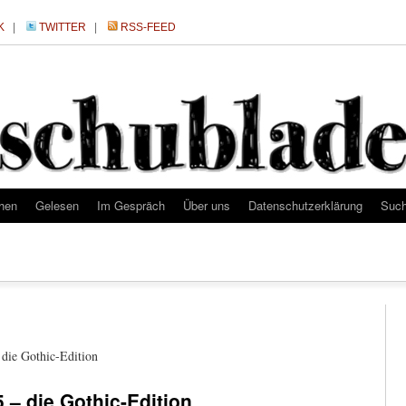
K
|
TWITTER
|
RSS-FEED
hen
Gelesen
Im Gespräch
Über uns
Datenschutzerklärung
Suc
 die Gothic-Edition
 – die Gothic-Edition