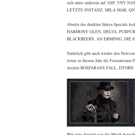
sich unter anderem auf ASP, VN
LETZTE INSTANZ, MILA MAR, QN
Abseits des dunklen Jahres-Specials loc
HARMONY GLEN, DELVA, PURPUR,
BLACKBEERS, AN ERMINIG, DIE H
Natürlich gibt auch wieder den Newcom
treten in diesem Jahr die Format
streiten BOSPARANS FALL, DTORN
Wer eine Auszeit von der Musik brau