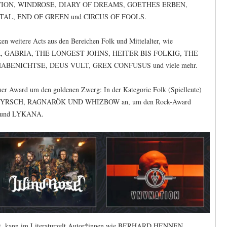
V NATION, WINDROSE, DIARY OF DREAMS, GOETHES ERBEN,
TAL, END OF GREEN und CIRCUS OF FOOLS.
ken weitere Acts aus den Bereichen Folk und Mittelalter, wie
 GABRIA, THE LONGEST JOHNS, HEITER BIS FOLKIG, THE
ABENICHTSE, DEUS VULT, GREX CONFUSUS und viele mehr.
er Award um den goldenen Zwerg: In der Kategorie Folk (Spielleute)
ionen PYRSCH, RAGNARÖK UND WHIZBOW an, um den Rock-Award
 und LYKANA.
cht, kann im Literaturzelt Autor*innen wie BERHARD HENNEN,