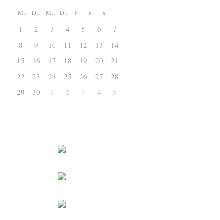
M
D
M
D
F
S
S
1
2
3
4
5
6
7
8
9
10
11
12
13
14
15
16
17
18
19
20
21
22
23
24
25
26
27
28
29
30
1
2
3
4
5