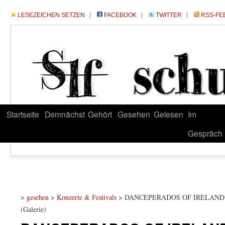
LESEZEICHEN SETZEN
|
FACEBOOK
|
TWITTER
|
RSS-FE
Startseite
Demnächst
Gehört
Gesehen
Gelesen
Im
Gespräch
>
gesehen
>
Konzerte & Festivals
> DANCEPERADOS OF IRELAND – (08
(Galerie)