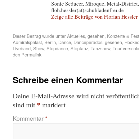
Sonic Seducer, Miroque, Metal-District,
floh.hessler(at)schubladenfrei.de
Zeige alle Beiträge von Florian Hessler
Dieser Beitrag wurde unter
Aktuelles
,
gesehen
,
Konzerte & Fest
Admiralspalast
,
Berlin
,
Dance
,
Danceperados
,
gesehen
,
Hooke
Liveband
,
Show
,
Stepdance
,
Steptanz
,
Tanzshow
,
Tour
verschla
den
Permalink
.
Schreibe einen Kommentar
Deine E-Mail-Adresse wird nicht veröffentlich
*
sind mit
markiert
Kommentar
*